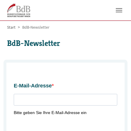
Skip to main navigation
Skip to main content
Skip to page footer
You are here:
Start
BdB-Newsletter
BdB-Newsletter
E-Mail-Adresse
Bitte geben Sie Ihre E-Mail-Adresse ein