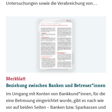
Untersuchungen sowie die Verabreichung von
Medikamenten sind, auch wenn sie nach den Regeln
der ärztlichen Kunst vorgenommen werden,
Körperverletzungen. Damit diese rechtmäßig sind, ist
die Einwilligung des Patienten bzw. der Patientin
erforderlich. Seit Ende Februar 2013 sind die näheren
Einzelheiten in den §§ 630 ff BGB (dem sogenannten
Patientenrechtegesetz) geregelt, dort v.a. in den §§
630d, 630e BGB.
Merkblatt
Beziehung zwischen Banken und Betreuer*innen
Im Umgang mit Konten von Bankkund*innen, für die
eine Betreuung eingerichtet wurde, gibt es nach wie
vor auf beiden Seiten – Banken bzw. Sparkassen und