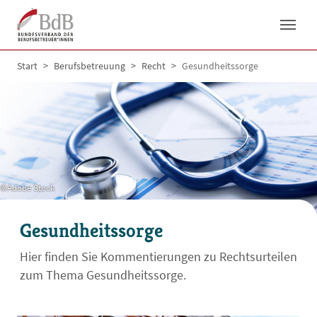
Skip to main navigation
Skip to main content
Skip to page footer
You are here:
Start
Berufsbetreuung
Recht
Gesundheitssorge
©Adobe Stock
Gesundheitssorge
Hier finden Sie Kommentierungen zu Rechtsurteilen
zum Thema Gesundheitssorge.