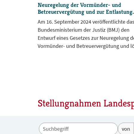
Neuregelung der Vormünder- und
Betreuervergütung und zur Entlastung
von Betreuungsgerichten und Betreue
Am 16. September 2024 veröffentlichte da
Bundesministerium der Justiz (BMJ) den
Entwurf eines Gesetzes zur Neuregelung d
Vormünder- und Betreuervergütung und l
im Betreuungswesen einen beispiellosen
Sturm der Entrüstung aus. Der
Referentenentwurf wies erhebliche Mänge
auf, da die angekündigte Erhöhung von
durchschnittlich 12,7 Prozent nicht nur
deutlich verfehlt wurde, sondern für viele
Stellungnahmen Landesp
Betreuer*innen sogar Umsatzeinbußen zu
Folge bedeutet hätte.
von