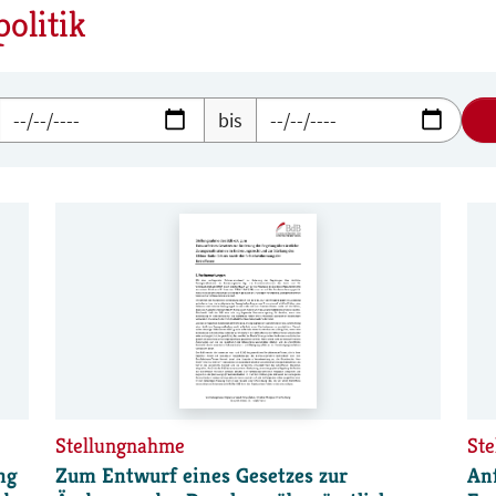
olitik
bis
Stellungnahme
St
ng
Zum Entwurf eines Gesetzes zur
An