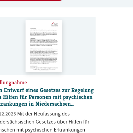
gütungsstruktur kommt, die – wie seit
gem vom BdB gefordert – zu einer
sequenten Vereinfachung und einer
stungsgerechtigkeit führt. Keinesfalls darf
zu einer „Nullrunde“ oder gar
nkommensverlusten kommen!
ellungnahme
m Entwurf eines Gesetzes zur Regelung
 Hilfen für Personen mit psychischen
krankungen in Niedersachsen
PsychKG-E)
12.2025
Mit der Neufassung des
dersächsischen Gesetzes über Hilfen für
schen mit psychischen Erkrankungen