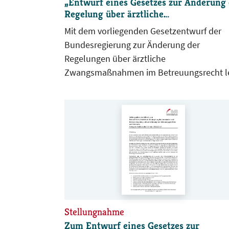
„Entwurf eines Gesetzes zur Änderung 
Regelung über ärztliche
Zwangsmaßnahmen im Betreuungsrec
Mit dem vorliegenden Gesetzentwurf der
und zur Stärkung des ultima-ratio-Geb
Bundesregierung zur Änderung der
sowie der Selbstbestimmung der
Regelungen über ärztliche
Betroffenen“
Zwangsmaßnahmen im Betreuungsrecht l
das Bundesministerium der Justiz und für
Verbraucherschutz (BMJV) einen
Gesetzentwurf vor, der die Vorgaben des
Bundesverfassungsgerichts aus seinem Urt
vom 26. November 2024 (1 BvL 1/24)
umsetzen soll. Das Bundesverfassungsger
hatte in dieser Entscheidung die bisherige
gesetzlichen Grundlagen für ärztliche
Zwangsmaßnahmen teilweise für
verfassungswidrig erklärt.
Stellungnahme
Zum Entwurf eines Gesetzes zur