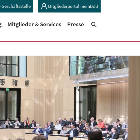
-Geschäftsstelle
Mitgliederportal meinBdB
(current)
(current)
g
Mitglieder & Services
Presse
Suchen