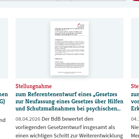
keine praktische Umsetzbarkeit auf. In der
Ver
derzeitigen Fassung stellt dieses Gesetz eine
lan
Scheinlösung dar, die vor allem Betroffene
kon
verunsichert und niemandem hilft. Der BdB
Lei
kann den Gesetzentwurf daher nicht
es 
unterstützen.
Ei
Stellungnahme
St
hen
zum Referentenentwurf eines „Gesetzes
zu
G)
zur Neufassung eines Gesetzes über Hilfen
von
und Schutzmaßnahmen bei psychischen
Er
Erkrankungen und zur Änderung weiterer
(N
08.04.2026
Der BdB bewertet den
04.
und
Gesetze“
vorliegenden Gesetzentwurf insgesamt als
Nie
einen wichtigen Schritt zur Weiterentwicklung
Men