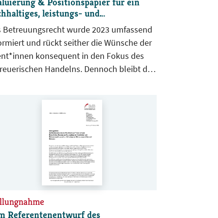
luierung & Positionspapier für ein
hhaltiges, leistungs- und
rantwortungsgerechtes
 Betreuungsrecht wurde 2023 umfassend
rgütungssystem
ormiert und rückt seither die Wünsche der
ent*innen konsequent in den Fokus des
reuerischen Handelns. Dennoch bleibt das
reuungswesen chronisch unterfinanziert,
rend der Bedarf an professioneller
erstützung kontinuierlich steigt. Immer
r erfahrene Berufsbetreuer*innen
nden ihre Tätigkeit, Betreuungsvereine
ließen – sei es wegen unzureichender
menbedingungen oder altersbedingt.
er diesen Voraussetzungen gestaltet sich
 Gewinnung qualifizierten Nachwuchses
ehmend schwierig. Im vorliegenden Text
ellungnahme
itioniert sich der BdB zu diesen
m Referentenentwurf des