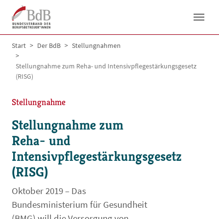
Skip to main navigation
Skip to main content
Skip to page footer
You are here:
Start
Der BdB
Stellungnahmen
Stellungnahme zum Reha- und Intensivpflegestärkungsgesetz
(RISG)
Stellungnahme
Stellungnahme zum
Reha- und
Intensivpflegestärkungsgesetz
(RISG)
Oktober 2019 – Das
Bundesministerium für Gesundheit
(BMG) will die Versorgung von