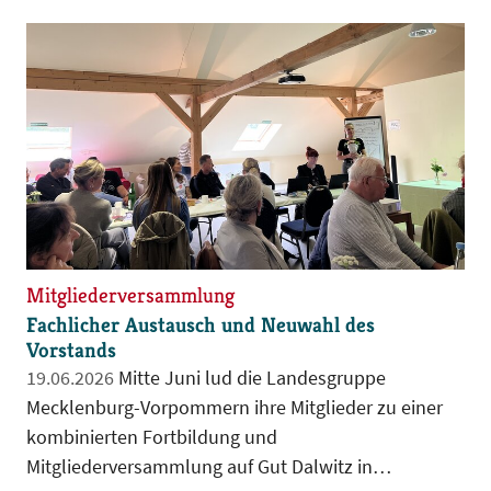
Anlass genug, um gemeinsam mit der BdB-
Regionalgruppe Vorpommern-Greifswald auf
Vergangenes zurückzublicken, Erreichtes zu
würdigen und zugleich den Blick nach vorn zu
richten.
Mitgliederversammlung
Fachlicher Austausch und Neuwahl des
Vorstands
19.06.2026
Mitte Juni lud die Landesgruppe
Mecklenburg-Vorpommern ihre Mitglieder zu einer
kombinierten Fortbildung und
Mitgliederversammlung auf Gut Dalwitz in