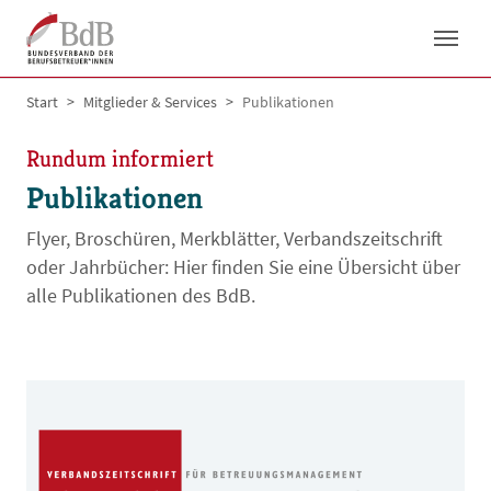
Skip to main navigation
Skip to main content
Skip to page footer
You are here:
Start
Mitglieder & Services
Publikationen
Rundum informiert
Publikationen
Flyer, Broschüren, Merkblätter, Verbandszeitschrift
oder Jahrbücher: Hier finden Sie eine Übersicht über
alle Publikationen des BdB.