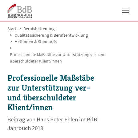
Skip to main navigation
Skip to main content
Skip to page footer
You are here:
Start
Berufsbetreuung
Qualitätssicherung & Berufsentwicklung
Methoden & Standards
Professionelle Maßstäbe zur Unterstützung ver- und
überschuldeter Klient/innen
Professionelle Maßstäbe
zur Unterstützung ver-
und überschuldeter
Klient/innen
Beitrag von Hans Peter Ehlen im BdB-
Jahrbuch 2019