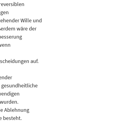
reversiblen
igen
ehender Wille und
ußerdem wäre der
rbesserung
 wenn
tscheidungen auf.
ender
 gesundheitliche
twendigen
 wurden.
die Ablehnung
e besteht.