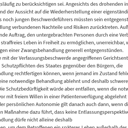
släufig zu berücksichtigen sei. Angesichts des drohenden ir
und der Aussicht auf die Wiederherstellung einer eigenständ
s noch jungen Beschwerdeführers müssten sein entgegenst
dlung verbundenen Nachteile und Risiken zurücktreten. A
nde Auftrag, den untergebrachten Personen durch eine Ve
 straffreies Leben in Freiheit zu ermöglichen, unerreichbar,
ngen einer Zwangsbehandlung generell entgegenstünden.
e mit der Verfassungsbeschwerde angegriffenen Gerichtsen
 Schutzpflichten des Staates gegenüber den Bürgern, die
dlung rechtfertigen können, wenn jemand im Zustand fehl
t eine notwendige Behandlung ablehnt und deshalb schwere
ie Schutzbedürftigkeit würde aber entfallen, wenn die no
r mit freiem Willen in einer Patientenverfügung abgelehnt
der persönlichen Autonomie gilt danach auch dann, wenn 
en Maßnahme dazu führt, dass keine Entlassungsperspektiv
lung dürfe nicht alleine deshalb
en, um dem Betroffenen ein späteres Leben außerhalb des