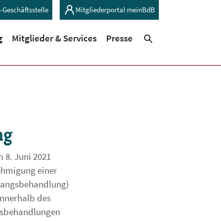
-Geschäftsstelle
Mitgliederportal meinBdB
(current)
(current)
g
Mitglieder & Services
Presse
Suchen
ng
 8. Juni 2021
nehmigung einer
Zwangsbehandlung)
innerhalb des
ngsbehandlungen