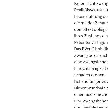
Fällen nicht zwang
Realitätsverlusts 
Lebensführung de
die mit der Behan
dem Staat obliege
ihres Zustands ein
Patientenverfügu
Das BVerfG hob di
Zwar gäbe es auch
eine Zwangsbehan
Einsichtsfähigkei
Schäden drohen. D
Behandlungen zuvo
Dieser Grundsatz 
einer medizinisch
Eine Zwangsbehand
durchgeführt werd