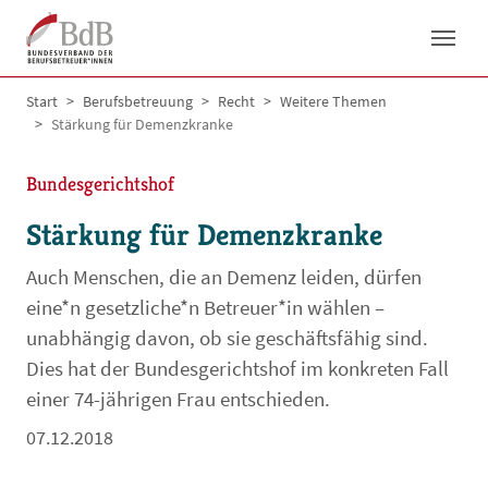
Skip to main navigation
Skip to main content
Skip to page footer
You are here:
Start
Berufsbetreuung
Recht
Weitere Themen
Stärkung für Demenzkranke
Bundesgerichtshof
Stärkung für Demenzkranke
Auch Menschen, die an Demenz leiden, dürfen
eine*n gesetzliche*n Betreuer*in wählen –
unabhängig davon, ob sie geschäftsfähig sind.
Dies hat der Bundesgerichtshof im konkreten Fall
einer 74-jährigen Frau entschieden.
07.12.2018