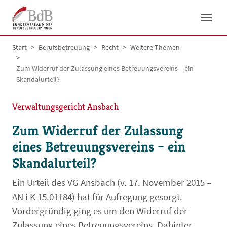
Skip to main navigation
Skip to main content
Skip to page footer
You are here:
Start
Berufsbetreuung
Recht
Weitere Themen
Zum Widerruf der Zulassung eines Betreuungsvereins – ein
Skandalurteil?
Verwaltungsgericht Ansbach
Zum Widerruf der Zulassung
eines Betreuungsvereins – ein
Skandalurteil?
Ein Urteil des VG Ansbach (v. 17. November 2015 –
AN i K 15.01184) hat für Aufregung gesorgt.
Vordergründig ging es um den Widerruf der
Zulassung eines Betreuungsvereins. Dahinter