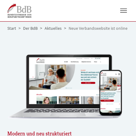
Skip to main navigation
Skip to main content
Skip to page footer
You are here:
Start
Der BdB
Aktuelles
Neue Verbandswebsite ist online
Modern und neu strukturiert