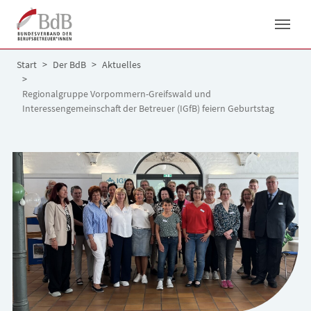
Skip to main navigation
Skip to main content
Skip to page footer
You are here:
Start
Der BdB
Aktuelles
Regionalgruppe Vorpommern-Greifswald und
Interessengemeinschaft der Betreuer (IGfB) feiern Geburtstag