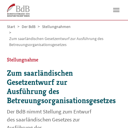
Skip to main navigation
Skip to main content
Skip to page footer
You are here:
Start
Der BdB
Stellungnahmen
Zum saarländischen Gesetzentwurf zur Ausführung des
Betreuungsorganisationsgesetzes
Stellungnahme
Zum saarländischen
Gesetzentwurf zur
Ausführung des
Betreuungsorganisationsgesetzes
Der BdB nimmt Stellung zum Entwurf
des saarländischen Gesetzes zur
Ausführung des