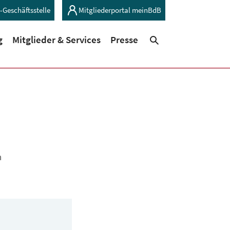
-Geschäftsstelle
Mitgliederportal meinBdB
(current)
(current)
g
Mitglieder & Services
Presse
Suchen
n