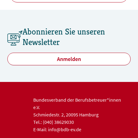
Abonnieren Sie unseren
Newsletter
Anmelden
Bundesverband der Berufsbetreuer*innen
e.V.
Schmiedestr. 2, 20095 Hamburg
Tel.: (040) 38629030
E-Mail: info@bdb-ev.de