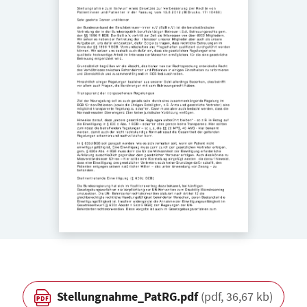
Stellungnahme_PatRG.pdf
(pdf, 36,67 kb)