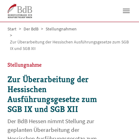
Skip to main navigation
Skip to main content
Skip to page footer
You are here:
Start
Der BdB
Stellungnahmen
Zur Überarbeitung der Hessischen Ausführungsgesetze zum SGB
IX und SGB XII
Stellungnahme
Zur Überarbeitung der
Hessischen
Ausführungsgesetze zum
SGB IX und SGB XII
Der BdB Hessen nimmt Stellung zur
geplanten Überarbeitung der
Hessischen Ausführungsgesetze zum