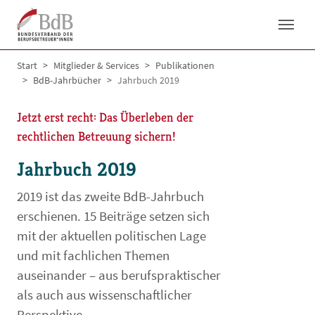
Skip to main navigation
Skip to main content
Skip to page footer
You are here:
Start
Mitglieder & Services
Publikationen
BdB-Jahrbücher
Jahrbuch 2019
Jetzt erst recht: Das Überleben der
rechtlichen Betreuung sichern!
Jahrbuch 2019
2019 ist das zweite BdB-Jahrbuch
erschienen. 15 Beiträge setzen sich
mit der aktuellen politischen Lage
und mit fachlichen Themen
auseinander – aus berufspraktischer
als auch aus wissenschaftlicher
Perspektive.