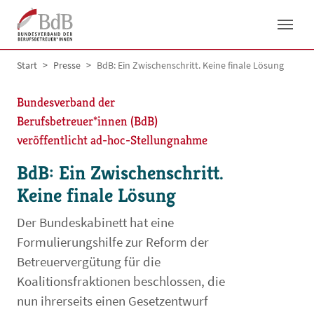
Skip to main navigation
Skip to main content
Skip to page footer
You are here:
Start
Presse
BdB: Ein Zwischenschritt. Keine finale Lösung
Bundesverband der
Berufsbetreuer*innen (BdB)
veröffentlicht ad-hoc-Stellungnahme
BdB: Ein Zwischenschritt.
Keine finale Lösung
Der Bundeskabinett hat eine
Formulierungshilfe zur Reform der
Betreuervergütung für die
Koalitionsfraktionen beschlossen, die
nun ihrerseits einen Gesetzentwurf