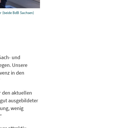
ler (beide BdB Sachsen)
 Sach- und
iegen. Unsere
venz in den
“
r den aktuellen
gut ausgebildeter
tung, wenig
“