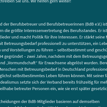
chreiben Sie uns. Wir helfen gern weiter!
 der Berufsbetreuer und Berufsbetreuerinnen (BdB e.V.) is
ern die größte Interessenvertretung des Berufsstandes. Er ist
ieder und macht Politik für ihre Interessen. Er stärkt seine 
it Betreuungsbedarf professionell zu unterstützen, ein Le
und Vorstellungen zu führen – selbstbestimmt und geschü
94 gegründet – zwei Jahre, nachdem mit dem Betreuungsge
d „Vormundschaft“ für Erwachsene abgelöst wurden. Berei
Menschen mit Betreuungsbedarf in Deutschland professionel
glichst selbstbestimmtes Leben führen können. Mit seiner 
 Idealismus setzte sich der Verband bereits frühzeitig für me
Teilhabe betreuter Personen ein, wie sie erst später gesetzli
heidungen der BdB-Mitglieder basieren auf demselben