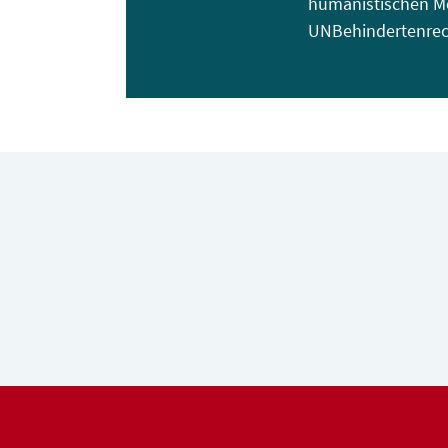
humanistischen M
UNBehindertenrech