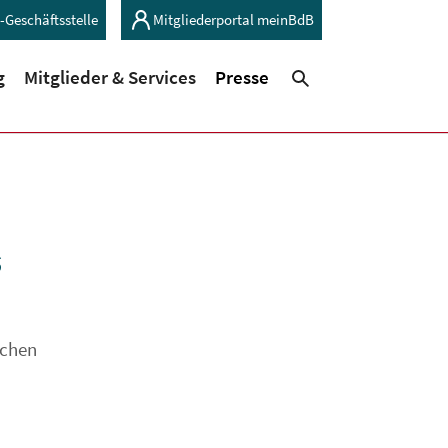
-Geschäftsstelle
Mitgliederportal meinBdB
(current)
(current)
g
Mitglieder & Services
Presse
Suchen
s
ichen