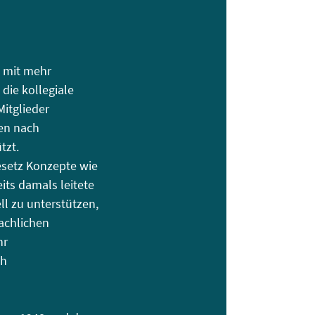
t mit mehr
 die kollegiale
Mitglieder
ben nach
tzt.
setz Konzepte wie
ts damals leitete
l zu unterstützen,
fachlichen
hr
ch