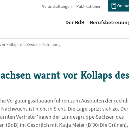
Online
Veranstaltungen
Publikationen
(current)
Der BdB
Berufsbetreuun
vor Kollaps des Systems Betreuung
chsen warnt vor Kollaps de
e Vergütungssituation führen zum Ausbluten der rechtl
achwuchs ist nicht in Sicht. Die Lage spitzt sich zu. Der
arnten Vertreter*innen der Landesgruppe Sachsen des
n (BdB) im Gespräch mit Katja Meier (B‘90/Die Grünen),