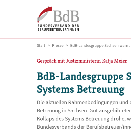
Skip to main navigation
Skip to main content
Skip to page footer
You are here:
Start
Presse
BdB-Landesgruppe Sachsen warnt 
Gespräch mit Justizministerin Katja Meier
BdB-Landesgruppe Sa
Systems Betreuung
Die aktuellen Rahmenbedingungen und di
Betreuung in Sachsen. Gut ausgebildeter N
Kollaps des Systems Betreuung drohe, w
Bundesverbands der Berufsbetreuer/inne