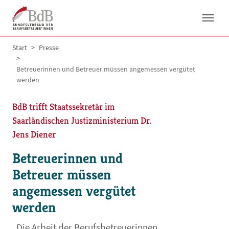
Skip to main navigation
Skip to main content
Skip to page footer
You are here:
Start
Presse
Betreuerinnen und Betreuer müssen angemessen vergütet
werden
BdB trifft Staatssekretär im
Saarländischen Justizministerium Dr.
Jens Diener
Betreuerinnen und
Betreuer müssen
angemessen vergütet
werden
„Die Arbeit der Berufsbetreuerinnen