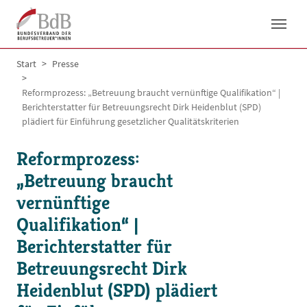
Skip to main navigation
Skip to main content
Skip to page footer
You are here:
Start
Presse
Reformprozess: „Betreuung braucht vernünftige Qualifikation“ |
Berichterstatter für Betreuungsrecht Dirk Heidenblut (SPD)
plädiert für Einführung gesetzlicher Qualitätskriterien
Reformprozess:
„Betreuung braucht
vernünftige
Qualifikation“ |
Berichterstatter für
Betreuungsrecht Dirk
Heidenblut (SPD) plädiert