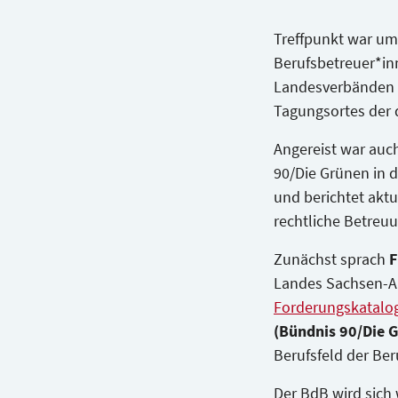
Treffpunkt war um 
Berufsbetreuer*in
Landesverbänden d
Tagungsortes der 
Angereist war auc
90/Die Grünen in d
und berichtet aktu
rechtliche Betreu
Zunächst sprach
F
Landes Sachsen-An
Forderungskatalo
(Bündnis 90/Die 
Berufsfeld der Be
Der BdB wird sich 