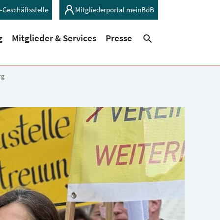
-Geschäftsstelle
Mitgliederportal meinBdB
(current)
(current)
g
Mitglieder & Services
Presse
Suchen
rg