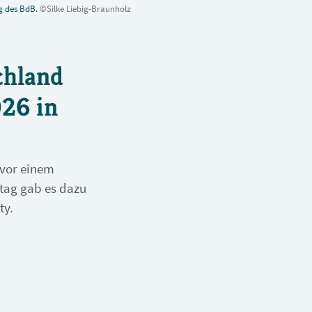
og des BdB.
©Silke Liebig-Braunholz
chland
26 in
 vor einem
tag gab es dazu
ty.