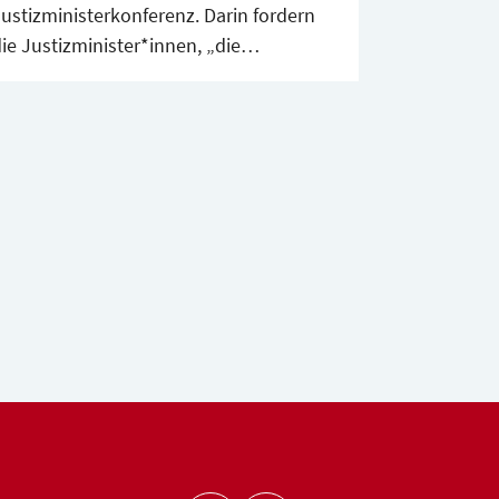
Justizministerkonferenz. Darin fordern
ie Justizminister*innen, „die
Voraussetzungen für das
Berufsbetreueramt nicht über Gebühr zu
ormalisieren“. Der BdB hält daran fest,
dass gute Betreuung nur durch hohe
Anforderungen sicherzustellen ist.