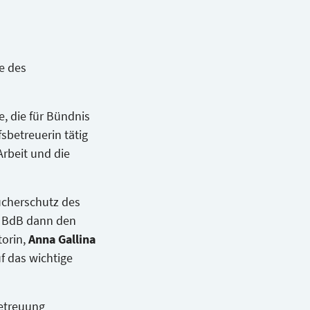
Videos auf unserer
etten
e des
Alle Videos laden
, die für Bündnis
fsbetreuerin tätig
Arbeit und die
aucherschutz des
r BdB dann den
torin,
Anna Gallina
uf das wichtige
Betreuung