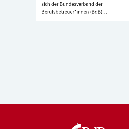
sich der Bundesverband der
Berufsbetreuer*innen (BdB)
angeschlossen hat, hatte heute zu einer
Demonstration anlässlich der
Justizministerkonferenz aufgerufen.
Etwa 300 Demonstranten waren aus de
gesamten Bundesgebiet nach Berlin
gekommen.