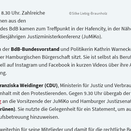
8.30 Uhr.
Zahlreiche
©Silke Liebig-Braunholz
Wir verwenden YouTube, um 
nen aus den
Website einzub
es BdB kamen zum Treffpunkt in der Hafencity, in der Näh
diesjährigen Justizministerkonferenz (JuMiKo).
Dieses Video laden
h der
BdB-Bundesvorstand
und Politikerin Kathrin Warnecke
er Hamburgischen Bürgerschaft sitzt. Sie ist selbst als Beru
ell auf Instagram und Facebook in kurzen Videos über ihre 
ung.
ranziska Weidinger (CDU)
, Ministerin für Justiz und Verbr
halt mit den Protestierenden. Gegen 9.30 Uhr übergab de
g
an die Vorsitzende der JuMiKo und Hamburger Justizsena
Grünen)
. Sie nutzte die Gelegenheit für ein Statement, um a
rufsbetreuung hinzuweisen.
weiterhin für seine Mitglieder und damit für die rechtliche 