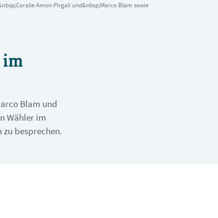
s&nbsp;Coralie Amon-Pirgali und&nbsp;Marco Blam sowie
 im
Marco Blam und
en Wähler im
n zu besprechen.