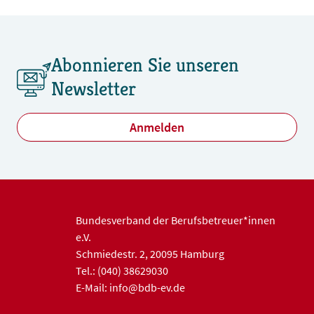
Abonnieren Sie unseren
Newsletter
Anmelden
Bundesverband der Berufsbetreuer*innen
e.V.
Schmiedestr. 2, 20095 Hamburg
Tel.: (040) 38629030
E-Mail: info@bdb-ev.de