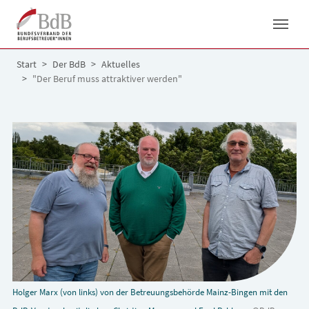
Skip to main navigation
Skip to main content
Skip to page footer
You are here:
Start
Der BdB
Aktuelles
"Der Beruf muss attraktiver werden"
Holger Marx (von links) von der Betreuungsbehörde Mainz-Bingen mit den