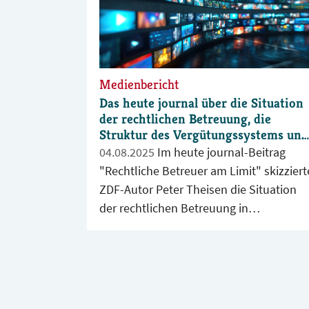
Medienbericht
Das heute journal über die Situation
der rechtlichen Betreuung, die
Struktur des Vergütungssystems und
die Nachwuchsprobleme
04.08.2025
Im heute journal-Beitrag
"Rechtliche Betreuer am Limit" skizziert
ZDF-Autor Peter Theisen die Situation
der rechtlichen Betreuung in
Deutschland, die durch die schlechte
Zahlungsmoral der Gerichte und eine z
niedrige Vergütung tatsächlich am Limit
angekommen ist. Der Beitrag wurde am
3. August 2025 ausgestrahlt.