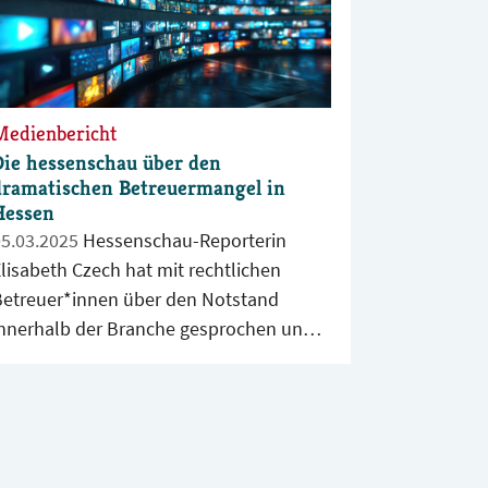
Medienbericht
Die hessenschau über den
dramatischen Betreuermangel in
Hessen
05.03.2025
Hessenschau-Reporterin
lisabeth Czech hat mit rechtlichen
Betreuer*innen über den Notstand
innerhalb der Branche gesprochen und
leichzeitig über die finanzielle Notlage
ieler Betreuer*innen berichtet, die
teilweise Monate auf ihre Vergütung
warten müssen. Der Beitrag ist am 3.
März 2025 erschienen.