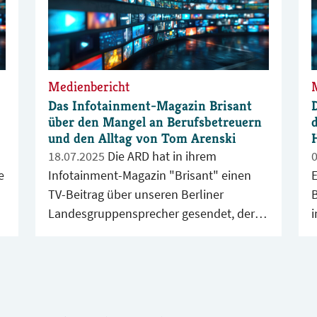
Medienbericht
Das Infotainment-Magazin Brisant
über den Mangel an Berufsbetreuern
und den Alltag von Tom Arenski
18.07.2025
Die ARD hat in ihrem
e
Infotainment-Magazin "Brisant" einen
E
TV-Beitrag über unseren Berliner
Landesgruppensprecher gesendet, der
Einblick in den Arbeitsalltag von
g
u
Berufsbetreuer*innen gab. Der Beitrag
v
wurde am 18. Mai 2025 ausgestrahlt.