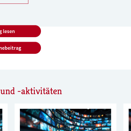
g lesen
nebeitrag
und -aktivitäten