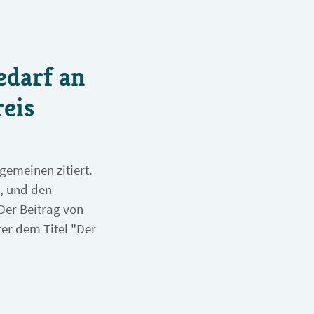
edarf an
eis
emeinen zitiert.
t, und den
Der Beitrag von
ter dem Titel "Der