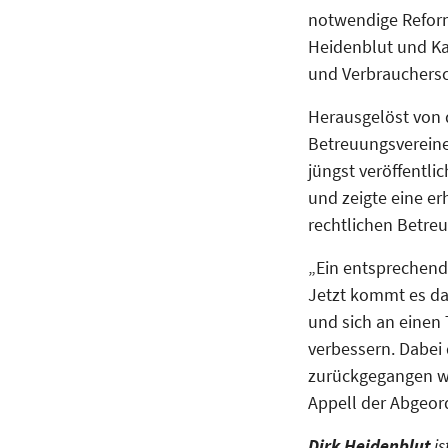
notwendige Reform
Heidenblut und Kar
und Verbrauchersc
Herausgelöst von 
Betreuungsvereine
jüngst veröffentl
und zeigte eine er
rechtlichen Betre
„Ein entsprechend
Jetzt kommt es da
und sich an einen 
verbessern. Dabei
zurückgegangen we
Appell der Abgeor
Dirk Heidenblut
is