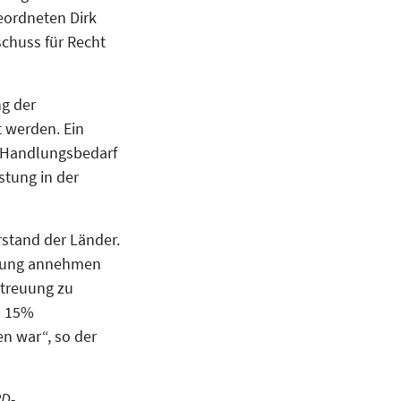
eordneten Dirk
schuss für Recht
ng der
 werden. Ein
n Handlungsbedarf
stung in der
stand der Länder.
ortung annehmen
etreuung zu
n 15%
n war“, so der
PD-