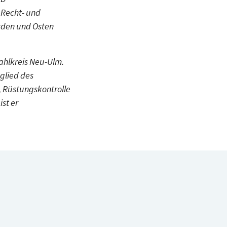
 Recht- und
orden und Osten
ahlkreis Neu-Ulm.
glied des
 Rüstungskontrolle
st er