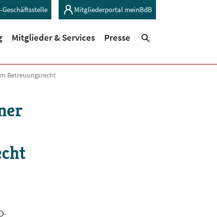
-Geschäftsstelle
Mitgliederportal meinBdB
(current)
(current)
g
Mitglieder & Services
Presse
Suchen
zum Betreuungsrecht
ner
echt
D-