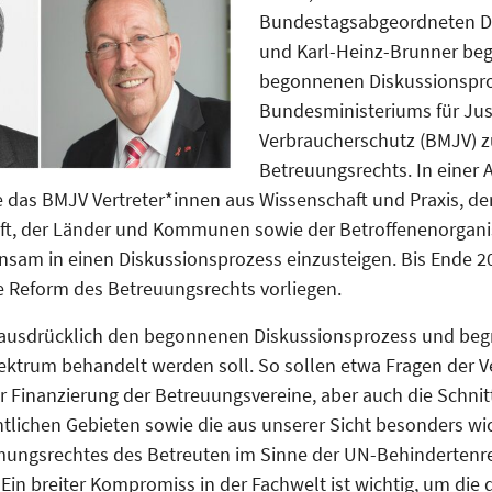
Bundestagsabgeordneten Di
und Karl-Heinz-Brunner be
begonnenen Diskussionspr
Bundesministeriums für Jus
Verbraucherschutz (BMJV) z
Betreuungsrechts. In einer 
e das BMJV Vertreter*innen aus Wissenschaft und Praxis, de
ft, der Länder und Kommunen sowie der Betroffenenorgani
nsam in einen Diskussionsprozess einzusteigen. Bis Ende 2
e Reform des Betreuungsrechts vorliegen.
 ausdrücklich den begonnenen Diskussionsprozess und beg
ktrum behandelt werden soll. So sollen etwa Fragen der V
r Finanzierung der Betreuungsvereine, aber auch die Schnit
htlichen Gebieten sowie die aus unserer Sicht besonders wi
mungsrechtes des Betreuten im Sinne der UN-Behindertenr
 Ein breiter Kompromiss in der Fachwelt ist wichtig, um die