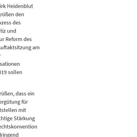
rk Heidenblut
grüßen den
ozess des
tiz und
ur Reform des
Auftaktsitzung am
r
sationen
019 sollen
rüßen, dass ein
ergütung für
tstellen mit
chtige Stärkung
echtskonvention
 dringend