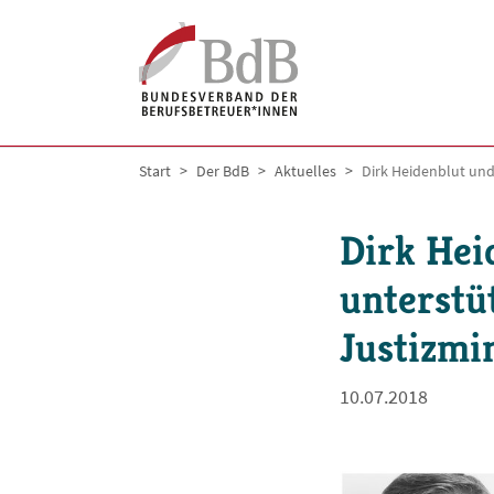
Skip to main navigation
Skip to main content
Skip to page footer
You are here:
Start
Der BdB
Aktuelles
Dirk Heidenblut un
Dirk Hei
unterstü
Justizmi
10.07.2018