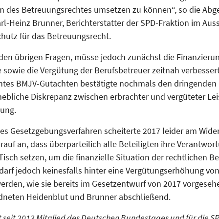
 des Betreuungsrechtes umsetzen zu können“, so die Abg
l-Heinz Brunner, Berichterstatter der SPD-Fraktion im Aus
hutz für das Betreuungsrecht.
den übrigen Fragen, müsse jedoch zunächst die Finanzieru
 sowie die Vergütung der Berufsbetreuer zeitnah verbessert
ichtes BMJV-Gutachten bestätigte nochmals den dringende
hebliche Diskrepanz zwischen erbrachter und vergüteter Lei
uung.
es Gesetzgebungsverfahren scheiterte 2017 leider am Wider
rauf an, dass überparteilich alle Beteiligten ihre Verantw
Tisch setzen, um die finanzielle Situation der rechtlichen B
 darf jedoch keinesfalls hinter eine Vergütungserhöhung vo
rden, wie sie bereits im Gesetzentwurf von 2017 vorgesehe
dneten Heidenblut und Brunner abschließend.
t seit 2013 Mitglied des Deutschen Bundestages und für die S