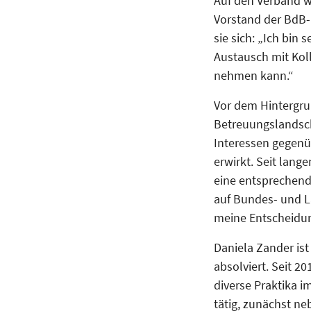
Auf den Verband w
Vorstand der BdB-
sie sich: „Ich bin 
Austausch mit Koll
nehmen kann.“
Vor dem Hintergru
Betreuungslandsch
Interessen gegenü
erwirkt. Seit lang
eine entsprechende
auf Bundes- und La
meine Entscheidun
Daniela Zander ist
absolviert. Seit 
diverse Praktika i
tätig, zunächst ne