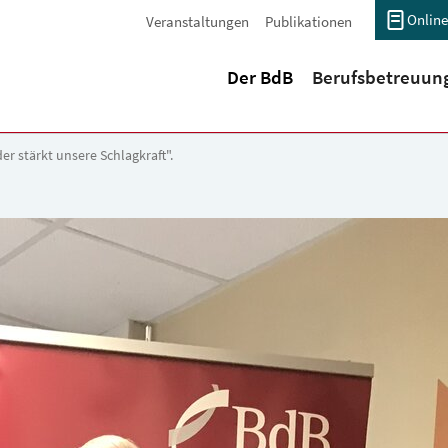
Online
Veranstaltungen
Publikationen
(current)
Der BdB
Berufsbetreuun
er stärkt unsere Schlagkraft".