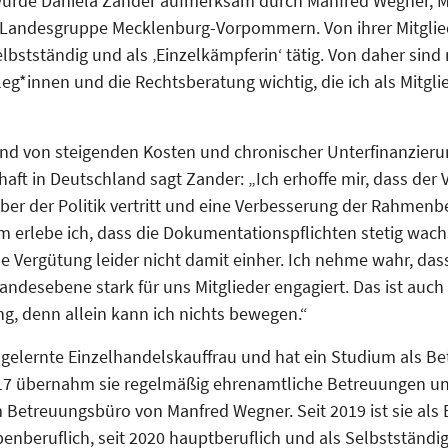
urde Daniela Zander aufmerksam durch Manfred Wegner, Mi
Landesgruppe Mecklenburg-Vorpommern. Von ihrer Mitglied
selbstständig und als ‚Einzelkämpferin‘ tätig. Von daher sind 
eg*innen und die Rechtsberatung wichtig, die ich als Mitgli
nd von steigenden Kosten und chronischer Unterfinanzieru
aft in Deutschland sagt Zander: „Ich erhoffe mir, dass der
ber der Politik vertritt und eine Verbesserung der Rahmen
em erlebe ich, dass die Dokumentationspflichten stetig wac
 Vergütung leider nicht damit einher. Ich nehme wahr, das
ndesebene stark für uns Mitglieder engagiert. Das ist auch 
g, denn allein kann ich nichts bewegen.“
 gelernte Einzelhandelskauffrau und hat ein Studium als Bet
2017 übernahm sie regelmäßig ehrenamtliche Betreuungen un
m Betreuungsbüro von Manfred Wegner. Seit 2019 ist sie als
benberuflich, seit 2020 hauptberuflich und als Selbstständig