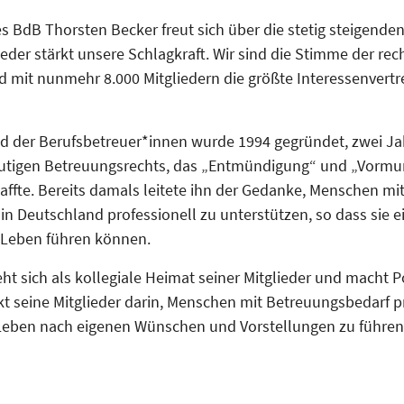
s BdB Thorsten Becker freut sich über die stetig steigenden
eder stärkt unsere Schlagkraft. Wir sind die Stimme der re
d mit nunmehr 8.000 Mitgliedern die größte Interessenvert
 der Berufsbetreuer*innen wurde 1994 gegründet, zwei Ja
utigen Betreuungsrechts, das „Entmündigung“ und „Vormun
ffte. Bereits damals leitete ihn der Gedanke, Menschen mi
n Deutschland professionell zu unterstützen, so dass sie e
 Leben führen können.
ht sich als kollegiale Heimat seiner Mitglieder und macht Pol
rkt seine Mitglieder darin, Menschen mit Betreuungsbedarf p
 Leben nach eigenen Wünschen und Vorstellungen zu führen