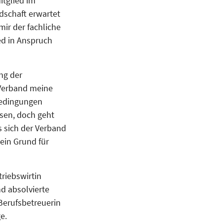
tglied im
schaft erwartet
mir der fachliche
ed in Anspruch
ng der
 Verband meine
bedingungen
hsen, doch geht
s sich der Verband
ein Grund für
riebswirtin
d absolvierte
 Berufsbetreuerin
e.