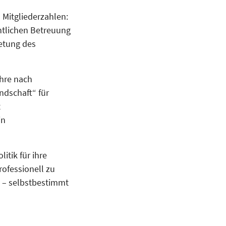
 Mitgliederzahlen:
chtlichen Betreuung
retung des
hre nach
dschaft“ für
t
in
itik für ihre
rofessionell zu
 – selbstbestimmt