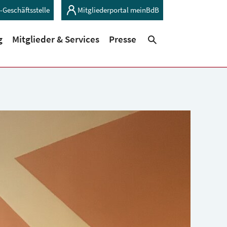
-Geschäftsstelle
Mitgliederportal meinBdB
(current)
(current)
g
Mitglieder & Services
Presse
Suchen