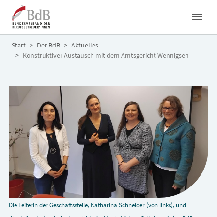
Skip to main navigation
Skip to main content
Skip to page footer
You are here:
Start
Der BdB
Aktuelles
Konstruktiver Austausch mit dem Amtsgericht Wennigsen
Die Leiterin der Geschäftsstelle, Katharina Schneider (von links), und