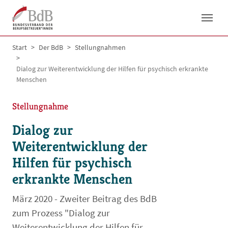
Skip to main navigation
Skip to main content
Skip to page footer
You are here:
Start
Der BdB
Stellungnahmen
Dialog zur Weiterentwicklung der Hilfen für psychisch erkrankte
Menschen
Stellungnahme
Dialog zur
Weiterentwicklung der
Hilfen für psychisch
erkrankte Menschen
März 2020 - Zweiter Beitrag des BdB
zum Prozess "Dialog zur
Weiterentwicklung der Hilfen für