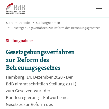
Skip to main navigation
Skip to main content
Skip to page footer
You are here:
Start
Der BdB
Stellungnahmen
Gesetzgebungsverfahren zur Reform des Betreuungsgesetzes
Stellungnahme
Gesetzgebungsverfahren
zur Reform des
Betreuungsgesetzes
Hamburg, 14. Dezember 2020 - Der
BdB nimmt schriftlich Stellung zu (I.)
zum Gesetzentwurf der
Bundesregierung – Entwurf eines
Gesetzes zur Reform des