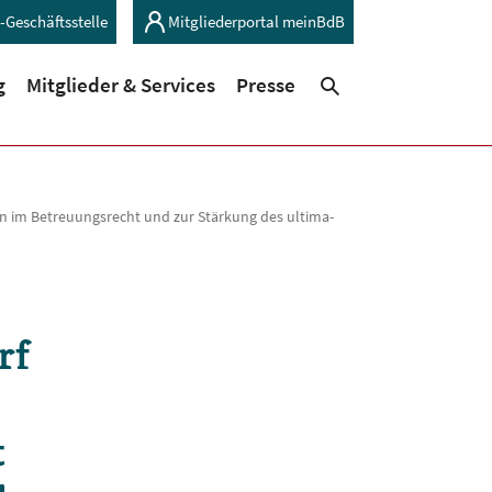
-Geschäftsstelle
Mitgliederportal meinBdB
(current)
(current)
g
Mitglieder & Services
Presse
Suchen
 im Betreuungsrecht und zur Stärkung des ultima-
rf
t