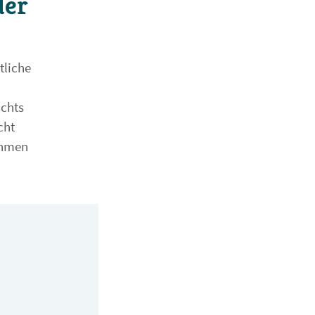
der
tliche
ichts
cht
ahmen