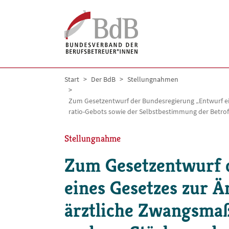
Skip to main navigation
Skip to main content
Skip to page footer
You are here:
Start
Der BdB
Stellungnahmen
Zum Gesetzentwurf der Bundesregierung „Entwurf e
ratio-Gebots sowie der Selbstbestimmung der Betro
Stellungnahme
Zum Gesetzentwurf 
eines Gesetzes zur 
ärztliche Zwangsma