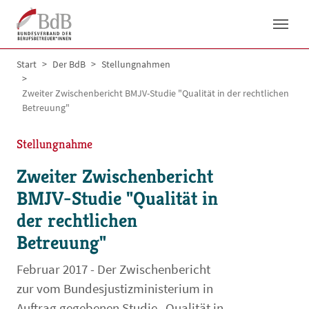
Skip to main navigation
Skip to main content
Skip to page footer
You are here:
Start
Der BdB
Stellungnahmen
Zweiter Zwischenbericht BMJV-Studie "Qualität in der rechtlichen
Betreuung"
Stellungnahme
Zweiter Zwischenbericht
BMJV-Studie "Qualität in
der rechtlichen
Betreuung"
Februar 2017 - Der Zwischenbericht
zur vom Bundesjustizministerium in
Auftrag gegebenen Studie „Qualität in