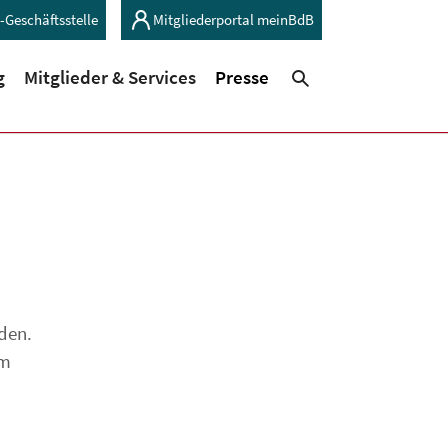
-Geschäftsstelle
Mitgliederportal meinBdB
(current)
(current)
g
Mitglieder & Services
Presse
Suchen
den.
em