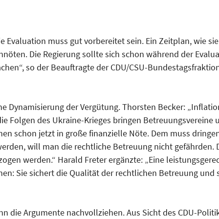
ie Evaluation muss gut vorbereitet sein. Ein Zeitplan, wie si
onnöten. Die Regierung sollte sich schon während der Eval
hen“, so der Beauftragte der CDU/CSU-Bundestagsfraktion
ne Dynamisierung der Vergütung. Thorsten Becker: „Inflatio
ie Folgen des Ukraine-Krieges bringen Betreuungsvereine 
nen schon jetzt in große finanzielle Nöte. Dem muss dringe
erden, will man die rechtliche Betreuung nicht gefährden.
zogen werden.“ Harald Freter ergänzte: „Eine leistungsger
nen: Sie sichert die Qualität der rechtlichen Betreuung und
ann die Argumente nachvollziehen. Aus Sicht des CDU-Politik