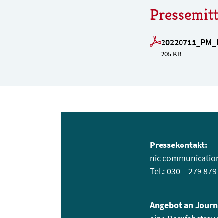
Pressemit
20220711_PM_
205 KB
Pressekontakt:
nic communication 
Tel.: 030 – 279 87
Angebot an Journ