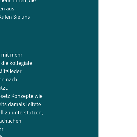
lient*innen, die
ten aus
Rufen Sie uns
t mit mehr
 die kollegiale
Mitglieder
ben nach
tzt.
setz Konzepte wie
ts damals leitete
l zu unterstützen,
fachlichen
hr