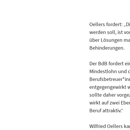
Oellers fordert: „D
werden soll, ist v
über Lösungen mac
Behinderungen.
Der BdB fordert ei
Mindestlohn und d
Berufsbetreuer*in
entgegengewirkt w
sollte daher vorge
wirkt auf zwei Ebe
Beruf attraktiv.“
Wilfried Oellers k