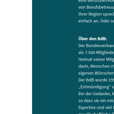
eine Berufsbetreue
von Berufsbetreuun
Ihrer Region spre
einfach an. Oder s
Über den BdB:
Der Bundesverband
als 7.500 Mitglied
Heimat seiner Mitgl
darin, Menschen m
eigenen Wünschen 
Der BdB wurde 19
„Entmündigung“ un
ihn der Gedanke, 
so dass sie ein mö
Expertise und viel