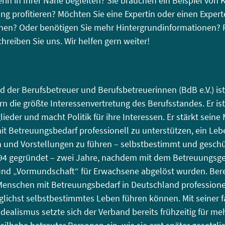
rin in Ihrer Nähe begleiten? Sie brauchen ein Beispiel von K
g profitieren? Möchten Sie eine Expertin oder einen Exper
chen? Oder benötigen Sie mehr Hintergrundinformationen? 
chreiben Sie uns. Wir helfen gern weiter!
 der Berufsbetreuer und Berufsbetreuerinnen (BdB e.V.) is
ern die größte Interessenvertretung des Berufsstandes. Er ist
ieder und macht Politik für ihre Interessen. Er stärkt seine 
it Betreuungsbedarf professionell zu unterstützen, ein Le
und Vorstellungen zu führen – selbstbestimmt und geschü
94 gegründet – zwei Jahre, nachdem mit dem Betreuungsge
d „Vormundschaft“ für Erwachsene abgelöst wurden. Berei
Menschen mit Betreuungsbedarf in Deutschland professionel
glichst selbstbestimmtes Leben führen können. Mit seiner 
 Idealismus setzte sich der Verband bereits frühzeitig für me