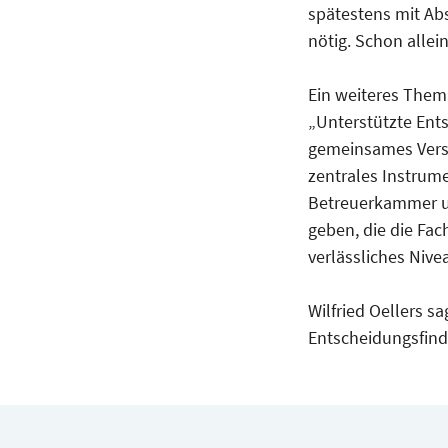
spätestens mit Ab
nötig. Schon allei
Ein weiteres Thema
„Unterstützte Ents
gemeinsames Verst
zentrales Instrume
Betreuerkammer un
geben, die die Fac
verlässliches Nivea
Wilfried Oellers s
Entscheidungsfind