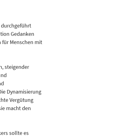
e durchgeführt
uation Gedanken
 für Menschen mit
n, steigender
und
nd
 Die Dynamisierung
echte Vergütung
 sie macht den
ers sollte es