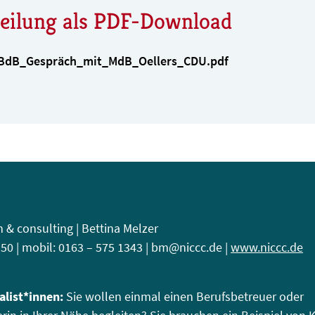
teilung als PDF-Download
BdB_Gespräch_mit_MdB_Oellers_CDU.pdf
& consulting | Bettina Melzer
9 50 | mobil: 0163 – 575 1343 | bm@niccc.de |
www.niccc.de
alist*innen:
Sie wollen einmal einen Berufsbetreuer oder