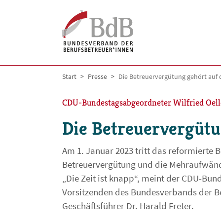
Skip to main navigation
Skip to main content
Skip to page footer
You are here:
Start
Presse
Die Betreuervergütung gehört auf 
CDU-Bundestagsabgeordneter Wilfried Oell
Die Betreuervergütu
Am 1. Januar 2023 tritt das reformierte B
Betreuervergütung und die Mehraufwände
„Die Zeit ist knapp“, meint der CDU-Bu
Vorsitzenden des Bundesverbands der Be
Geschäftsführer Dr. Harald Freter.