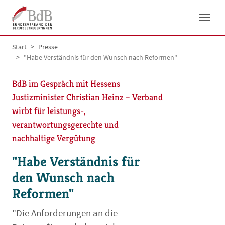
Skip to main navigation
Skip to main content
Skip to page footer
You are here:
Start
Presse
"Habe Verständnis für den Wunsch nach Reformen"
BdB im Gespräch mit Hessens
Justizminister Christian Heinz – Verband
wirbt für leistungs-,
verantwortungsgerechte und
nachhaltige Vergütung
"Habe Verständnis für
den Wunsch nach
Reformen"
"Die Anforderungen an die