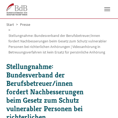
Skip to main navigation
Skip to main content
Skip to page footer
You are here:
Start
Presse
Stellungnahme: Bundesverband der Berufsbetreuer/innen
fordert Nachbesserungen beim Gesetz zum Schutz vulnerabler
Personen bei richterlichen Anhörungen | Videoanhörung in
Betreuungsverfahren ist kein Ersatz für persönliche Anhörung
Stellungnahme:
Bundesverband der
Berufsbetreuer/innen
fordert Nachbesserungen
beim Gesetz zum Schutz
vulnerabler Personen bei
richterlichen