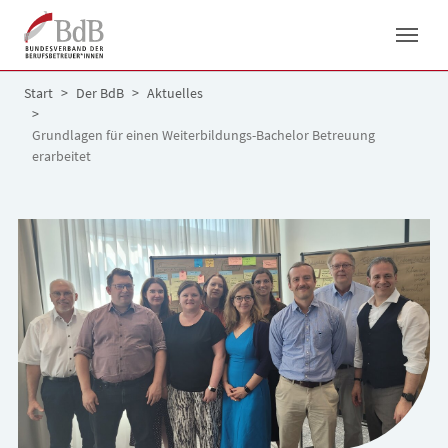
Skip to main navigation
Skip to main content
Skip to page footer
You are here:
Start
Der BdB
Aktuelles
Grundlagen für einen Weiterbildungs-Bachelor Betreuung
erarbeitet