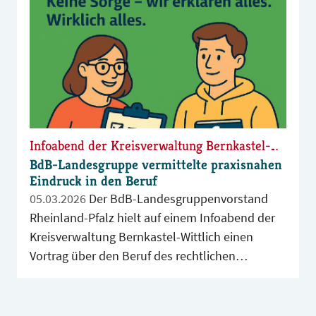
Download bereitsteht. Das Dokument kann an
Betreuungsbehörden, Gerichte, Einrichtungen,
Sozialleistungsträger sowie weitere
Akteur*innen im Betreuungswesen versendet
oder im Rahmen der täglichen Arbeit
eingesetzt werden.
Infoabend der Kreisverwaltung Bernkastel-Wittlich
BdB-Landesgruppe vermittelte praxisnahen
Eindruck in den Beruf
05.03.2026
Der BdB-Landesgruppenvorstand
Rheinland-Pfalz hielt auf einem Infoabend der
Kreisverwaltung Bernkastel-Wittlich einen
Vortrag über den Beruf des rechtlichen
Betreuers. Die Veranstaltung richtete sich an
alle, die sich für ein vielseitiges,
verantwortungsvolles und gesellschaftlich