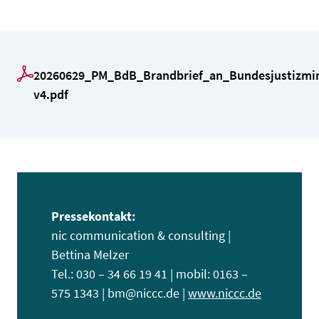
20260629_PM_BdB_Brandbrief_an_Bundesjustizmin
v4.pdf
Pressekontakt:
nic communication & consulting |
Bettina Melzer
Tel.: 030 – 34 66 19 41 | mobil: 0163 –
575 1343 | bm@niccc.de |
www.niccc.de