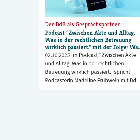
Der BdB als Gesprächspartner
Podcast "Zwischen Akte und Alltag.
Was in der rechtlichen Betreuung
wirklich passiert." mit der Folge: Wa
ist der Bundesverband der
02.10.2025
Im Podcast "Zwischen Akte
Berufsbetreuer*innen?
und Alltag. Was in der rechtlichen
Betreuung wirklich passiert." spricht
Podcasterin Madeline Frühwein mit BdB
Geschäftsführer Dr. Harald Freter über
den Bundesverband der
Berufsbetreuer*innen.