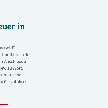
euer in
as Geld"
 damit über die
Im Anschluss an
iew zu Wort.
 dramatische
zurückzuführen