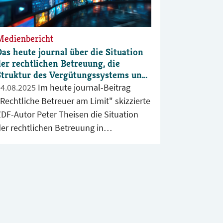
Medienbericht
Das heute journal über die Situation
der rechtlichen Betreuung, die
Struktur des Vergütungssystems und
die Nachwuchsprobleme
04.08.2025
Im heute journal-Beitrag
Rechtliche Betreuer am Limit" skizzierte
ZDF-Autor Peter Theisen die Situation
der rechtlichen Betreuung in
Deutschland, die durch die schlechte
Zahlungsmoral der Gerichte und eine zu
niedrige Vergütung tatsächlich am Limit
angekommen ist. Der Beitrag wurde am
. August 2025 ausgestrahlt.